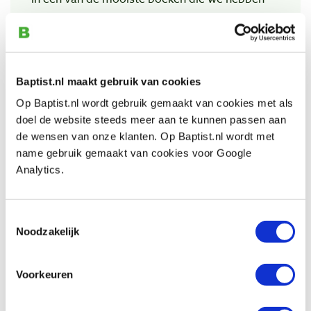
over pyrografie, het boek van Lora S. Irish,
Great Book Of Woodburning, kunt u niet alleen
zien dat deze uiterst vaardige kunstenares met
Razertip werkt, ze legt ook op heel inzichtelijke
Baptist.nl maakt gebruik van cookies
wijze in haar boek met foto’s uit hoe u dat doet.
Op Baptist.nl wordt gebruik gemaakt van cookies met als
doel de website steeds meer aan te kunnen passen aan
de wensen van onze klanten. Op Baptist.nl wordt met
name gebruik gemaakt van cookies voor Google
Bekijk ook
Analytics.
Toestemmingsselectie
Razertip basisset voor pyrografie
Noodzakelijk
Artikelnummer: 24855
€ 285,00 incl. btw
€ 235,54 excl. btw
Voorkeuren
Op voorraad