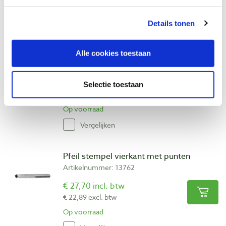
Op voorraad
Vergelijken
Details tonen
Pfeil stempel waaier
Alle cookies toestaan
Artikelnummer: 13759
€ 27,70 incl. btw
Selectie toestaan
€ 22,89 excl. btw
Op voorraad
Vergelijken
Pfeil stempel vierkant met punten
Artikelnummer: 13762
€ 27,70 incl. btw
€ 22,89 excl. btw
Op voorraad