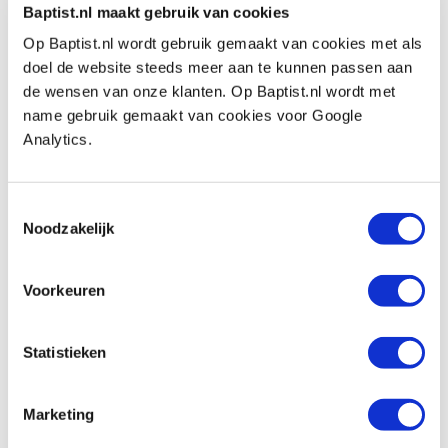
€ 17,35 incl. btw
Baptist.nl maakt gebruik van cookies
€ 14,34 excl. btw
Op Baptist.nl wordt gebruik gemaakt van cookies met als
Op voorraad
doel de website steeds meer aan te kunnen passen aan
Vergelijken
de wensen van onze klanten. Op Baptist.nl wordt met
name gebruik gemaakt van cookies voor Google
Analytics.
Pfeil stempel punt
Artikelnummer: 13757
€ 10,10 incl. btw
Toestemmingsselectie
€ 8,35 excl. btw
Noodzakelijk
Op voorraad
Vergelijken
Voorkeuren
Pfeil stempel rond met 4 vlakken
Statistieken
Artikelnummer: 13758
€ 27,70 incl. btw
Marketing
€ 22,89 excl. btw