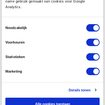
name gebruik gemaakt van cookies voor Google
€ 235,54 excl. btw
Analytics.
Op voorraad
Vergelijken
Toestemmingsselectie
Noodzakelijk
Razertip pyrografiepunt kogel 0,4 mm
Artikelnummer: 24879
Voorkeuren
€ 14,20 incl. btw
€ 11,74 excl. btw
Op voorraad
Statistieken
Vergelijken
Marketing
Razertip pyrografiepunt kogel 1,5 mm
Artikelnummer: 24866
Details tonen
€ 8,50 incl. btw
€ 7,02 excl. btw
Op voorraad
Alle cookies toestaan