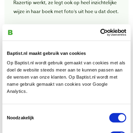
Razertip werkt, ze legt ook op heel inzichtelijke
wijze in haar boek met foto’s uit hoe u dat doet.
Bekijk ook
Baptist.nl maakt gebruik van cookies
Razertip basisset voor pyrografie
Op Baptist.nl wordt gebruik gemaakt van cookies met als
Artikelnummer: 24855
doel de website steeds meer aan te kunnen passen aan
de wensen van onze klanten. Op Baptist.nl wordt met
€ 285,00 incl. btw
name gebruik gemaakt van cookies voor Google
€ 235,54 excl. btw
Analytics.
Op voorraad
Vergelijken
Toestemmingsselectie
Noodzakelijk
Razertip pyrografie pen met een kleine
schuine punt