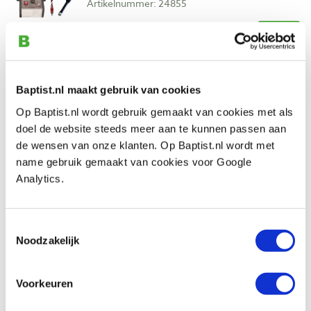
Artikelnummer: 24855
€ 285,00 incl. btw
€ 235,54 excl. btw
Op voorraad
Vergelijken
Baptist.nl maakt gebruik van cookies
Op Baptist.nl wordt gebruik gemaakt van cookies met als
Razertip flexibele aansluitkabel 1 meter
doel de website steeds meer aan te kunnen passen aan
heavy duty
de wensen van onze klanten. Op Baptist.nl wordt met
Artikelnummer: 24864
name gebruik gemaakt van cookies voor Google
Analytics.
€ 28,20 incl. btw
€ 23,31 excl. btw
Op voorraad
Toestemmingsselectie
Noodzakelijk
Vergelijken
Voorkeuren
Razertip tip cleaner
Artikelnummer: 24876