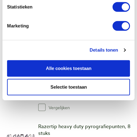
€ 14,00 incl. btw
Statistieken
€ 11,57 excl. btw
Niet op voorraad, verwachte levertijd half
Marketing
augustus
Vergelijken
Details tonen
Razertip heavy duty pyrografie pen met
een kleine schuine punt
Alle cookies toestaan
Artikelnummer: 24899
€ 39,15 incl. btw
Selectie toestaan
€ 32,36 excl. btw
Op voorraad
Vergelijken
Razertip heavy duty pyrografiepunten, 8
stuks