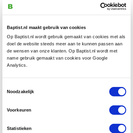
- houder
Baptist.nl maakt gebruik van cookies
Bekijk ook
Op Baptist.nl wordt gebruik gemaakt van cookies met als
doel de website steeds meer aan te kunnen passen aan
de wensen van onze klanten. Op Baptist.nl wordt met
Compleet elektrisch brandstempel max.
name gebruik gemaakt van cookies voor Google
Ø 38 mm 100 Watt
Analytics.
Artikelnummer: 27368
€ 228,00 incl. btw
Toestemmingsselectie
€ 188,43 excl. btw
Noodzakelijk
Levering 3-4 weken
Vergelijken
Voorkeuren
Compleet elektrisch brandstempel max.
Statistieken
Ø 48 mm 150 Watt