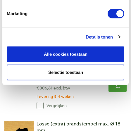
Artikelnummer: 27369
Marketing
€ 275,00 incl. btw
€ 227,27 excl. btw
Levering 3-4 weken
Details tonen
Vergelijken
Alle cookies toestaan
Compleet elektrisch brandstempel max.
Ø 78 mm 300 Watt
Artikelnummer: 29996
Selectie toestaan
€ 371,00 incl. btw
€ 306,61 excl. btw
Levering 3-4 weken
Vergelijken
Losse (extra) brandstempel max. Ø 18
mm