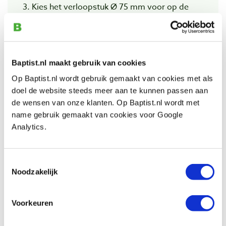
3. Kies het verloopstuk Ø 75 mm voor op de
Loc-Line vacuümslang.
4. Kies eventueel het verloopstuk Ø 100 mm
voor de aansluiting van de Loc-Line
Baptist.nl maakt gebruik van cookies
vacuümslang op een flexibele slang van uw
Op Baptist.nl wordt gebruik gemaakt van cookies met als
stofafzuiging.
doel de website steeds meer aan te kunnen passen aan
de wensen van onze klanten. Op Baptist.nl wordt met
Dus, wat heeft u nodig:
name gebruik gemaakt van cookies voor Google
- zuigstuk
Analytics.
- vacuümslang
- verloopstuk Ø 75 mm
Toestemmingsselectie
- eventueel verloopstuk Ø 100 mm voor
Noodzakelijk
stofafzuiging
Voorkeuren