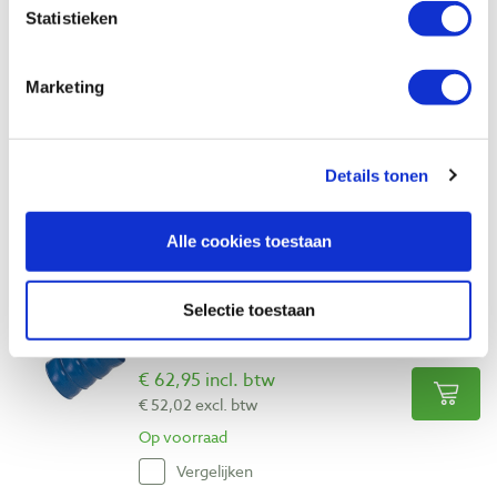
Bekijk ook
Statistieken
Loc-line vacuumslang set
Marketing
Artikelnummer: 21948
€ 103,00 incl. btw
Details tonen
€ 85,12 excl. btw
Op voorraad
Alle cookies toestaan
Vergelijken
Selectie toestaan
Loc-Line vacuümslang 600 mm
Artikelnummer: 14747
€ 62,95 incl. btw
€ 52,02 excl. btw
Op voorraad
Vergelijken