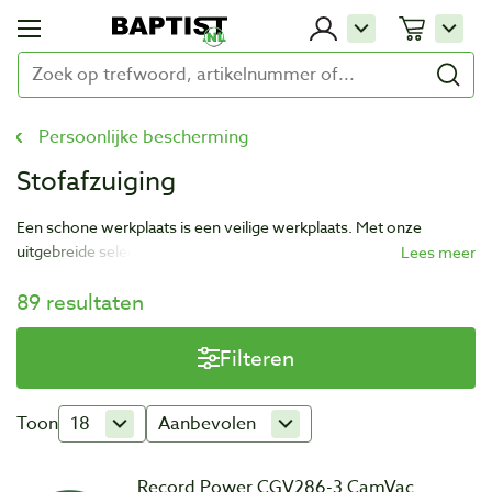
Persoonlijke bescherming
Stofafzuiging
Een schone werkplaats is een veilige werkplaats. Met onze
uitgebreide selectie aan stofafzuiging en luchtreiniging is er voor
elke werkplaats een oplossing. Bij Baptist hebben we onder
89 resultaten
andere stofafzuigingsystemen van merken als Laguna, Record
Power en CamVac.
Filteren
Toon
18
Aanbevolen
Record Power CGV286-3 CamVac