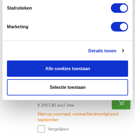
Laguna C Flux 3/3 cycloon stofafzuiging
Statistieken
415 volt incl. fijnstoffilter
Artikelnummer: 13969
Marketing
€ 3419,00 incl. btw
€ 2825,62 excl. btw
Op voorraad
Details tonen
Vergelijken
Alle cookies toestaan
Laguna P Flux 1 HEPA cycloon
stofafzuiging
Artikelnummer: 32479
Selectie toestaan
€ 3579,00 incl. btw
€ 2957,85 excl. btw
Niet op voorraad, verwachte levertijd eind
september
Vergelijken