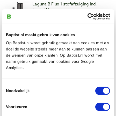
Laguna B Flux 1 stofafzuiging incl.
fijnstoffilter
Artikelnummer: 32474
€ 789,00 incl. btw
€ 652,07 excl. btw
Baptist.nl maakt gebruik van cookies
Op voorraad
Op Baptist.nl wordt gebruik gemaakt van cookies met als
Vergelijken
doel de website steeds meer aan te kunnen passen aan
de wensen van onze klanten. Op Baptist.nl wordt met
name gebruik gemaakt van cookies voor Google
Laguna C Flux 1 cycloon stofafzuiging
incl. fijnstoffilter
Analytics.
Artikelnummer: 32476
€ 2359,00 incl. btw
Toestemmingsselectie
€ 1949,59 excl. btw
Noodzakelijk
Op voorraad
Vergelijken
Voorkeuren