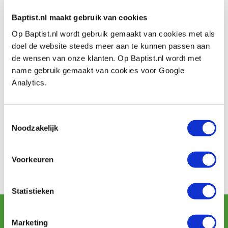
Baptist.nl maakt gebruik van cookies
Op Baptist.nl wordt gebruik gemaakt van cookies met als
doel de website steeds meer aan te kunnen passen aan
Beoordelingen
de wensen van onze klanten. Op Baptist.nl wordt met
name gebruik gemaakt van cookies voor Google
Analytics.
Baptist maakt gebruik van Trusted Shops als een
Toestemmingsselectie
onafhankelijke dienstverlener voor het verkrijgen van
Noodzakelijk
beoordelingen. Trusted Shops heeft maatregelen
genomen om ervoor te zorgen dat het om echte
Voorkeuren
beoordelingen gaat.
Meer informatie
Statistieken
Schrijf u in voor de maandelijkse nieuwsbrief
en ontvang aanbiedingen, nieuwe producten en tips.
Marketing