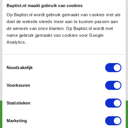
Baptist.nl maakt gebruik van cookies
Op Baptist.nl wordt gebruik gemaakt van cookies met als
Beoordelingen
doel de website steeds meer aan te kunnen passen aan
de wensen van onze klanten. Op Baptist.nl wordt met
name gebruik gemaakt van cookies voor Google
Analytics.
Baptist maakt gebruik van Trusted Shops als een
Toestemmingsselectie
onafhankelijke dienstverlener voor het verkrijgen van
Noodzakelijk
beoordelingen. Trusted Shops heeft maatregelen
genomen om ervoor te zorgen dat het om echte
beoordelingen gaat.
Meer informatie
Voorkeuren
Statistieken
Schrijf u in voor de maandelijkse nieuwsbrief
en ontvang aanbiedingen, nieuwe producten en tips.
Marketing