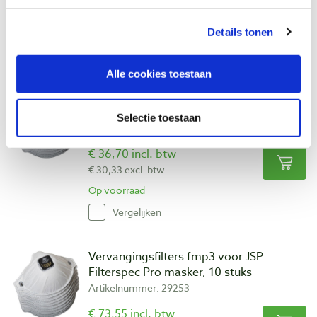
€ 15,66 excl. btw
Op voorraad
Details tonen
Vergelijken
Alle cookies toestaan
Vervangingsfilters fmp2 voor JSP
Filterspec Pro masker, 10 stuks
Selectie toestaan
Artikelnummer: 28637
€ 36,70 incl. btw
€ 30,33 excl. btw
Op voorraad
Vergelijken
Vervangingsfilters fmp3 voor JSP
Filterspec Pro masker, 10 stuks
Artikelnummer: 29253
€ 73,55 incl. btw