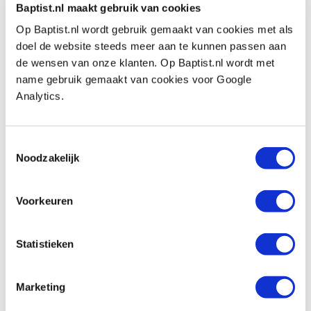
€ 579,00 incl. btw
Baptist.nl maakt gebruik van cookies
€ 478,51 excl. btw
Op Baptist.nl wordt gebruik gemaakt van cookies met als
Op voorraad
doel de website steeds meer aan te kunnen passen aan
de wensen van onze klanten. Op Baptist.nl wordt met
Vergelijken
name gebruik gemaakt van cookies voor Google
Analytics.
JSP PowerCap Active IP beschermkap
met luchtventilatie
Artikelnummer: 27937
Toestemmingsselectie
Noodzakelijk
€ 649,00 incl. btw
€ 536,36 excl. btw
Op voorraad
Voorkeuren
Vergelijken
Statistieken
Gelaatsscherm
Artikelnummer: 27254
Marketing
€ 18,95 incl. btw