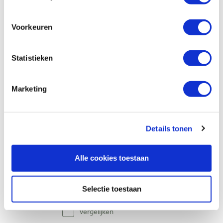
JSP Stealth beschermbril transparant
Voorkeuren
glas
Artikelnummer: 28641
Statistieken
€ 7,85 incl. btw
€ 6,49 excl. btw
Marketing
Op voorraad
Vergelijken
Details tonen
JSP veiligheidspet zwart-grijs
Artikelnummer: 29247
Alle cookies toestaan
€ 27,40 incl. btw
€ 22,64 excl. btw
Selectie toestaan
Op voorraad
Vergelijken