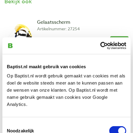
Bekijk ook
Gelaatsscherm
Artikelnummer: 27254
€ 18,95 incl. btw
€ 15,66 excl. btw
Op voorraad
Vergelijken
Baptist.nl maakt gebruik van cookies
Op Baptist.nl wordt gebruik gemaakt van cookies met als
JSP Stealth beschermbril transparant
doel de website steeds meer aan te kunnen passen aan
glas met LED verlichting
de wensen van onze klanten. Op Baptist.nl wordt met
Artikelnummer: 28639
name gebruik gemaakt van cookies voor Google
Analytics.
€ 24,40 incl. btw
€ 20,17 excl. btw
Op voorraad
Toestemmingsselectie
Noodzakelijk
Vergelijken