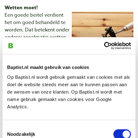
Wetten moet!
Een goede beitel verdient
het om goed behandeld te
worden. Dat betekent onder
andere: regelmatig wetten.
Het verschil tussen
slijpen en
wetten
is dat u met slijpen
de hoek in de beitel maakt.
Met wetten maakt u deze
Baptist.nl maakt gebruik van cookies
hoek vervolgens scherp.
Op Baptist.nl wordt gebruik gemaakt van cookies met als
Over het algemeen geldt: zo min mogelijk slijpen en zo
doel de website steeds meer aan te kunnen passen aan
veel mogelijk wetten. Beitels zijn in de fabriek gewet,
de wensen van onze klanten. Op Baptist.nl wordt met
maar het is verstandig om dit thuis nog eens te doen.
name gebruik gemaakt van cookies voor Google
Hier
vindt u een uitgebreid artikel over slijpen en
Analytics.
wetten. Over de ideale hoek van een beitel zijn pagina’s
volgeschreven op internet. In de tweede editie van ons
magazine
NOEST
leest u hierover meer. Meestal is de
Toestemmingsselectie
hoek aan de voorkant 25 graden. Voor zacht en medium
Noodzakelijk