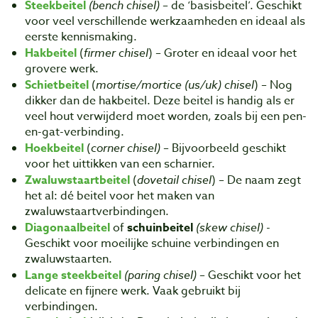
Steekbeitel
(bench chisel)
– de ‘basisbeitel’. Geschikt
voor veel verschillende werkzaamheden en ideaal als
eerste kennismaking.
Hakbeitel
(
firmer chisel
) – Groter en ideaal voor het
grovere werk.
Schietbeitel
(
mortise/mortice (us/uk) chisel
) – Nog
dikker dan de hakbeitel. Deze beitel is handig als er
veel hout verwijderd moet worden, zoals bij een pen-
en-gat-verbinding.
Hoekbeitel
(
corner chisel)
– Bijvoorbeeld geschikt
voor het uittikken van een scharnier.
Zwaluwstaartbeitel
(
dovetail chisel
) – De naam zegt
het al: dé beitel voor het maken van
zwaluwstaartverbindingen.
Diagonaalbeitel
of
schuinbeitel
(skew chisel) -
Geschikt voor moeilijke schuine verbindingen en
zwaluwstaarten.
Lange steekbeitel
(paring chisel)
– Geschikt voor het
delicate en fijnere werk. Vaak gebruikt bij
verbindingen.