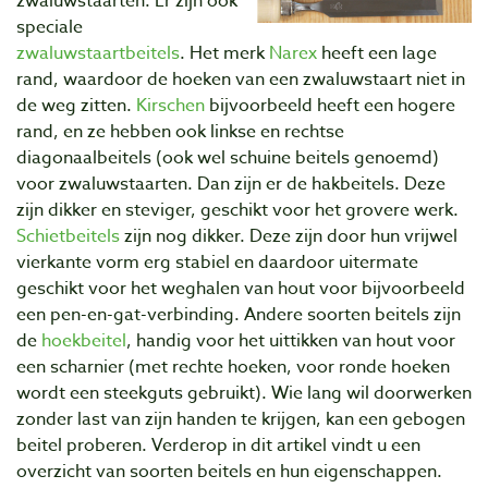
zwaluwstaarten. Er zijn ook
speciale
zwaluwstaartbeitels
. Het merk
Narex
heeft een lage
rand, waardoor de hoeken van een zwaluwstaart niet in
de weg zitten.
Kirschen
bijvoorbeeld heeft een hogere
rand, en ze hebben ook linkse en rechtse
diagonaalbeitels (ook wel schuine beitels genoemd)
voor zwaluwstaarten. Dan zijn er de hakbeitels. Deze
zijn dikker en steviger, geschikt voor het grovere werk.
Schietbeitels
zijn nog dikker. Deze zijn door hun vrijwel
vierkante vorm erg stabiel en daardoor uitermate
geschikt voor het weghalen van hout voor bijvoorbeeld
een pen-en-gat-verbinding. Andere soorten beitels zijn
de
hoekbeitel
, handig voor het uittikken van hout voor
een scharnier (met rechte hoeken, voor ronde hoeken
wordt een steekguts gebruikt). Wie lang wil doorwerken
zonder last van zijn handen te krijgen, kan een gebogen
beitel proberen. Verderop in dit artikel vindt u een
overzicht van soorten beitels en hun eigenschappen.