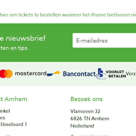
 hier om tickets te bestellen wanneer het iframe hierboven ni
se nieuwsbrief
en en tips.
Verz
st Arnhem
Bezoek ons
inkel
Vlamoven 32
res
6826 TN Arnhem
IJsseloord 1
Nederland