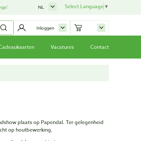
Select Language
▼
ngs!
NL
Inloggen
Cadeaukaarten
Vacatures
Contact
ndshow plaats op Papendal. Ter gelegenheid
icht op houtbewerking.