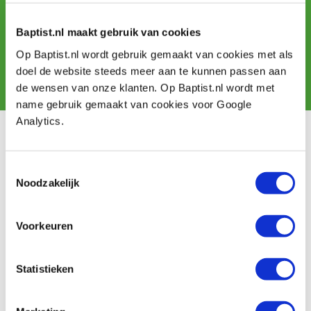
Schrijf u in voor de maandelijkse nieuwsbrief
en ontvang aanbiedingen, nieuwe producten en tips.
Baptist.nl maakt gebruik van cookies
Op Baptist.nl wordt gebruik gemaakt van cookies met als
doel de website steeds meer aan te kunnen passen aan
Aanmelden
de wensen van onze klanten. Op Baptist.nl wordt met
name gebruik gemaakt van cookies voor Google
Analytics.
Klantenservice
Bestellen & levering
Toestemmingsselectie
Betaling
Noodzakelijk
Retourneren
Garantie
Voorkeuren
Contact
Baptist Arnhem
Statistieken
Onze winkel
Vacatures