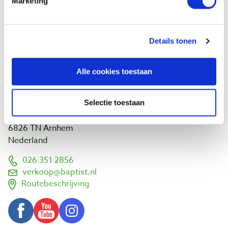
Marketing
Ontdek IJsseloord 1
NOEST
Wie zijn wij?
Details tonen
Agenda
Links en adressen
Werk van klanten
Alle cookies toestaan
Bezoek ons
Selectie toestaan
Vlamoven 32
6826 TN Arnhem
Nederland
026 351 2856
verkoop@baptist.nl
Routebeschrijving