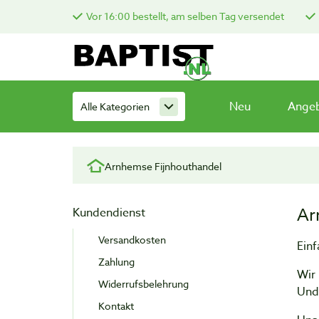
Vor 16:00 bestellt, am selben Tag versendet
Neu
Ange
Alle Kategorien
Arnhemse Fijnhouthandel
Ar
Kundendienst
Versandkosten
Einf
Zahlung
Wir 
Widerrufsbelehrung
Und 
Kontakt