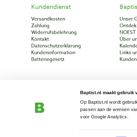
Kundendienst
Bapti
Versandkosten
Unser 
Zahlung
Ontdek 
Widerrufsbelehrung
NOEST
Kontakt
Über un
Datenschutzerklärung
Kalend
Kundeninformation
Links u
Batteriegesetz
Kunden 
Baptist.nl maakt gebruik 
Copyright 
Op Baptist.nl wordt gebru
passen aan de wensen van
voor Google Analytics.