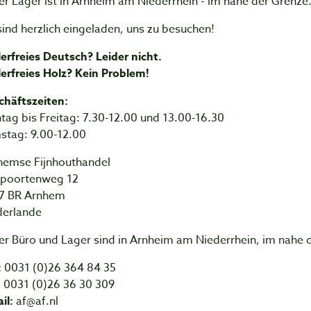
r Lager ist in Arnheim am Niederrhein - im nahe der Grenze
sind herzlich eingeladen, uns zu besuchen!
erfreies Deutsch? Leider nicht.
erfreies Holz? Kein Problem!
chäftszeiten:
ag bis Freitag: 7.30-12.00 und 13.00-16.30
stag: 9.00-12.00
hemse Fijnhouthandel
epoortenweg 12
7 BR Arnhem
derlande
er Büro und Lager sind in Arnheim am Niederrhein, im nahe 
:
0031 (0)26 364 84 35
:
0031 (0)26 36 30 309
il:
af@af.nl