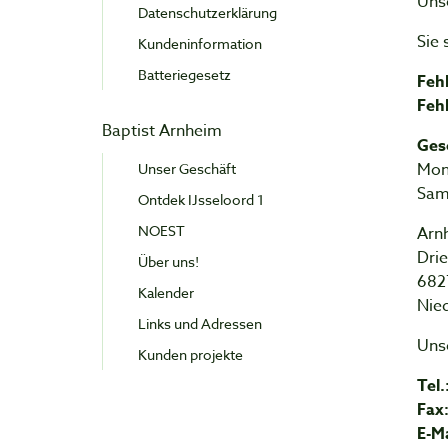
Unse
Datenschutzerklärung
Sie 
Kundeninformation
Batteriegesetz
Fehl
Fehl
Baptist Arnheim
Ges
Mont
Unser Geschäft
Sam
Ontdek IJsseloord 1
NOEST
Arn
Dri
Über uns!
682
Kalender
Nie
Links und Adressen
Uns
Kunden projekte
Tel.
Fax
E-Ma