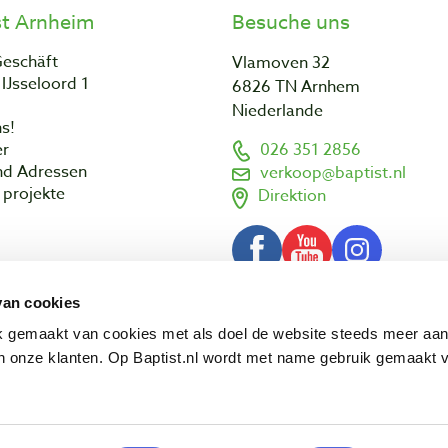
st Arnheim
Besuche uns
Geschäft
Vlamoven 32
IJsseloord 1
6826 TN Arnhem
Niederlande
s!
er
026 351 2856
nd Adressen
verkoop@baptist.nl
projekte
Direktion
van cookies
AGB
Impressum
Datenschut
© 2003 - 2026 Baptist Arnhem BV
ik gemaakt van cookies met als doel de website steeds meer aa
 onze klanten. Op Baptist.nl wordt met name gebruik gemaakt 