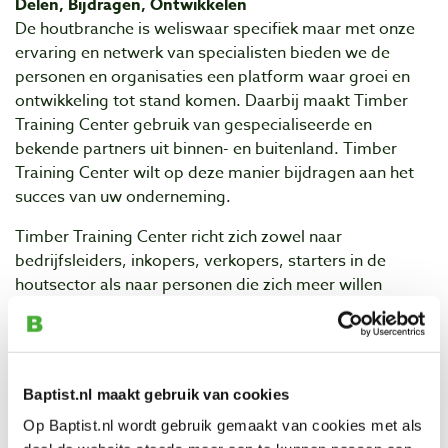
Delen, Bijdragen, Ontwikkelen
De houtbranche is weliswaar specifiek maar met onze
ervaring en netwerk van specialisten bieden we de
personen en organisaties een platform waar groei en
ontwikkeling tot stand komen. Daarbij maakt Timber
Training Center gebruik van gespecialiseerde en
bekende partners uit binnen- en buitenland. Timber
Training Center wilt op deze manier bijdragen aan het
succes van uw onderneming.
Timber Training Center richt zich zowel naar
bedrijfsleiders, inkopers, verkopers, starters in de
houtsector als naar personen die zich meer willen
verdiepen in de materie hout. Behalve Nederlandstalige
opleidingen en bijeenkomsten biedt TTC ook
Franstalige opleidingen aan.
Naast productgerichte diensten kunt u ook bij TTC
Baptist.nl maakt gebruik van cookies
terecht voor advies en coaching met betrekking tot
Op Baptist.nl wordt gebruik gemaakt van cookies met als
bedrijfsvoering. Daarnaast kunt u ook aan trainingen