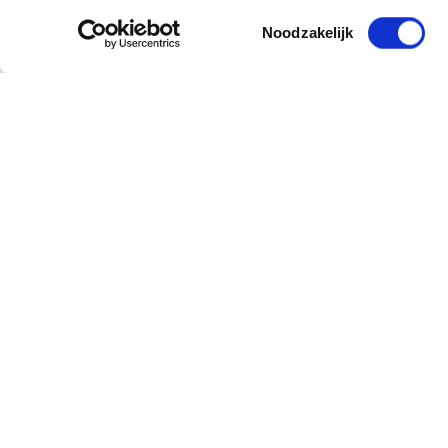
Toestemmingsselectie
Noodzakelijk
Sign up for our newsletter
and receive offers, new products and tips