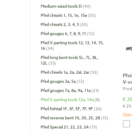
Medium-sized tools D
40
Pfeil chisels 1, 1S, 1e, 1Se
55
Pfeil chisels 2, 3, 4, 5
55
Pfeil gouges 6, 7, 8, 9, 11
72
Pfeil V-parting tools 12, 13, 14, 15,
16
34
Pfeil long bent tools 5L, 7L, 8L,
12L
33
Pfeil chisels 1a, 2a, 2al, 2ar
32
Pfei
Pfeil gouges 3a, 5a
13
V-v
Prod
Pfeil gouges 7a, 8a, 9a, 11a
23
€ 35
Pfeil V-parting tools 12a, 14a
8
€ 29
Pfeil fishtail 1F, 3F, 5F, 7F, 9F
26
Out 
Pfeil reverse bent 10, 30, 25, 28
15
Pfeil Special 21, 22, 23, 24
13