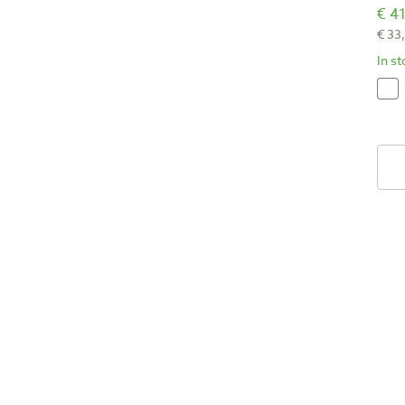
€ 41
€ 33
In s