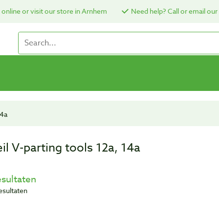
online or visit our store in Arnhem
Need help? Call or email our
14a
eil V-parting tools 12a, 14a
esultaten
resultaten