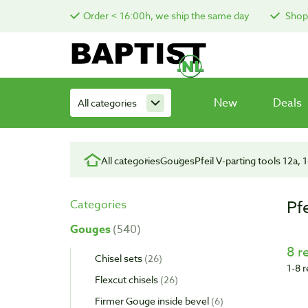
Order < 16:00h, we ship the same day
Shop 
New
Deals
All categories
All categories
Gouges
Pfeil V-parting tools 12a, 
Pf
Categories
Gouges
540
8 r
Chisel sets
26
1-8 
Flexcut chisels
26
Firmer Gouge inside bevel
6