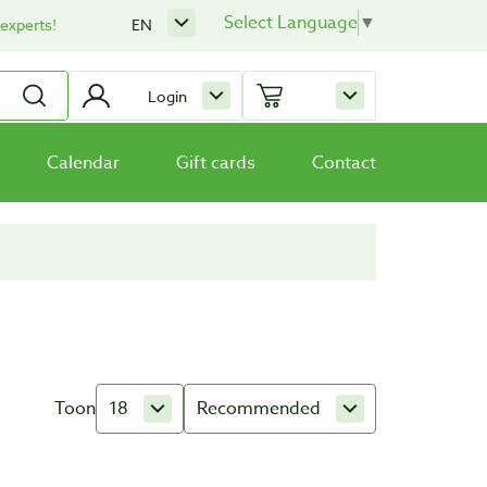
Select Language
▼
 experts!
EN
Login
Calendar
Gift cards
Contact
Toon
18
Recommended