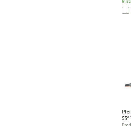
In s
Pfei
55º
Prod