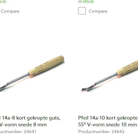
tock
In stock
Compare
Compare
l 14a-8 kort gekropte guts,
Pfeil 14a-10 kort gekropte
 V-vorm snede 8 mm
55º V-vorm snede 10 mm
uctnumber: 24641
Productnumber: 24642