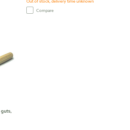
Out of stock, delivery time unknown
Compare
 guts,