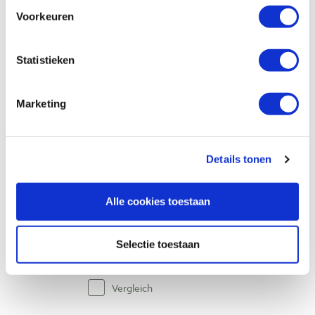
Pfeil half maanvormig mes 125 mm
Voorkeuren
breed voor leer snijden
Produktnummer: 28537
Statistieken
€ 153,00 inkl. MwSt
€ 126,45 ohne MwSt
Marketing
Nicht vorrätig, Lieferzeit unbekannt
Vergleich
Details tonen
Pfeil half maanvormig mes 150 mm
breed voor leer snijden
Alle cookies toestaan
Produktnummer: 28538
€ 162,00 inkl. MwSt
Selectie toestaan
€ 133,88 ohne MwSt
Auf Lager
Vergleich