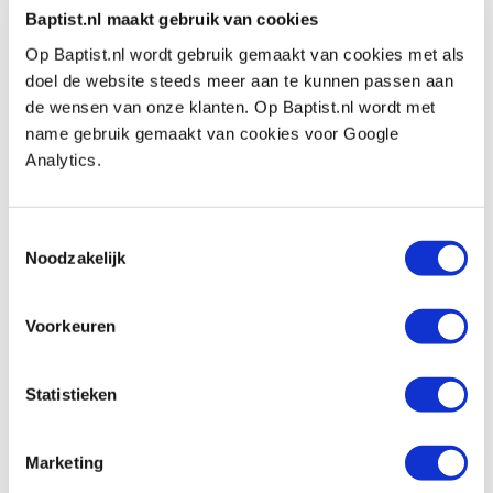
Baptist.nl maakt gebruik van cookies
Auf Lager
Op Baptist.nl wordt gebruik gemaakt van cookies met als
Vergleich
doel de website steeds meer aan te kunnen passen aan
de wensen van onze klanten. Op Baptist.nl wordt met
CMT hulzen Ø 6 mm voor organizer, 20
name gebruik gemaakt van cookies voor Google
stuks
Analytics.
Produktnummer: 21745
€ 8,85 inkl. MwSt
Toestemmingsselectie
€ 7,31 ohne MwSt
Noodzakelijk
Auf Lager
Vergleich
Voorkeuren
CMT hulzen Ø 8 mm voor organizer, 20
Statistieken
stuks
Produktnummer: 21746
Marketing
€ 8,85 inkl. MwSt