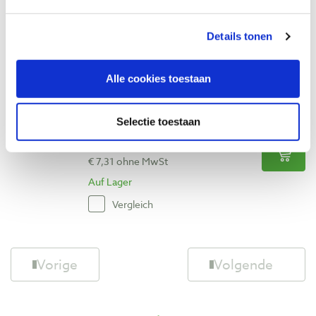
€ 7,31 ohne MwSt
Auf Lager
Details tonen
Vergleich
Alle cookies toestaan
CMT hulzen Ø 12 mm voor organizer, 20
stuks
Produktnummer: 21747
Selectie toestaan
€ 8,85 inkl. MwSt
€ 7,31 ohne MwSt
Auf Lager
Vergleich
Vorige
Volgende