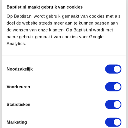
€ 19,40 inkl. MwSt
Baptist.nl maakt gebruik van cookies
€ 16,03 ohne MwSt
Op Baptist.nl wordt gebruik gemaakt van cookies met als
Auf Lager
doel de website steeds meer aan te kunnen passen aan
Vergleich
de wensen van onze klanten. Op Baptist.nl wordt met
name gebruik gemaakt van cookies voor Google
Analytics.
Werktekening: Traditional Bench
Produktnummer: 17617
€ 19,40 inkl. MwSt
Toestemmingsselectie
Noodzakelijk
€ 16,03 ohne MwSt
Auf Lager
Vergleich
Voorkeuren
Statistieken
Vorige
Volgende
Marketing