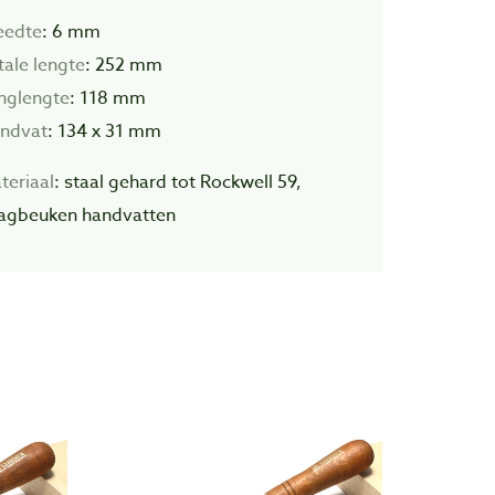
eedte
: 6 mm
tale lengte
: 252 mm
inglengte
: 118 mm
ndvat
: 134 x 31 mm
teriaal
: staal gehard tot Rockwell 59,
agbeuken handvatten