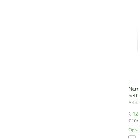
Nar
heft
Arti
€ 12
€ 10
Op v