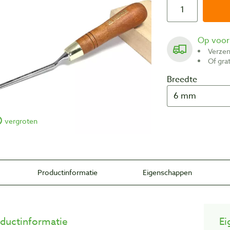
Op voo
Verze
Of gr
Breedte
vergroten
Productinformatie
Eigenschappen
ductinformatie
Ei