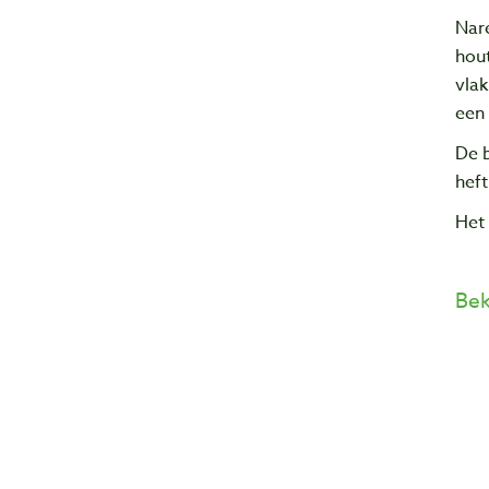
Nar
hout
vla
een 
De b
heft
Het 
Bek