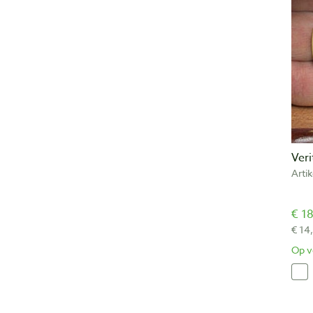
Veri
Arti
€ 18
€ 14
Op v