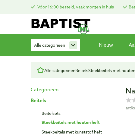
Vóór 16:00 besteld, vaak morgen in huis
Bez
Nieuw
Aa
Alle categorieën
Alle categorieën
Beitels
Steekbeitels met houten
Na
Categorieën
Beitels
arti
Beitelsets
Steekbeitels met houten heft
Steekbeitels met kunststof heft