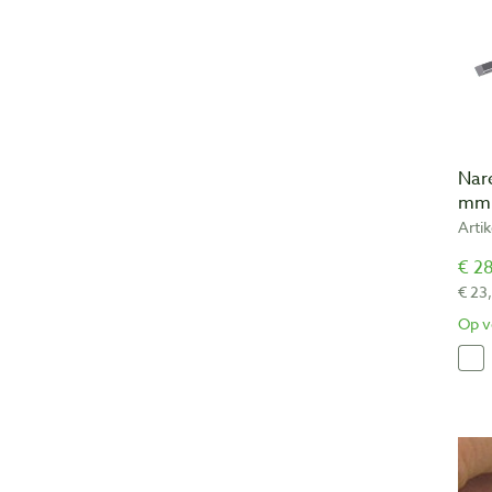
Nar
mm
Arti
€ 28
€ 23
Op v