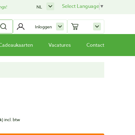
Select Language
▼
ngs!
NL
Inloggen
Cadeaukaarten
Vacatures
Contact
k)
incl. btw