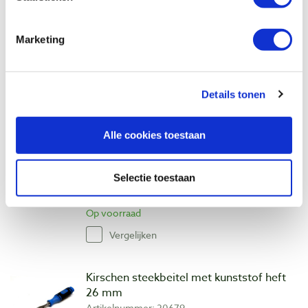
€ 34,45 incl. btw
€ 28,47 excl. btw
Marketing
Op voorraad
Vergelijken
Details tonen
Kirschen steekbeitel met kunststof heft
Alle cookies toestaan
24 mm
Artikelnummer: 20678
€ 34,45 incl. btw
Selectie toestaan
€ 28,47 excl. btw
Op voorraad
Vergelijken
Kirschen steekbeitel met kunststof heft
26 mm
Artikelnummer: 20679