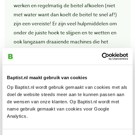
werken en regelmatig de beitel afkoelen (niet
met water want dan koelt de beitel te snel af!)
zijn een vereiste! Er zijn veel hulpmiddelen om
onder de juiste hoek te slijpen en te wetten en
ook langzaam draaiende machines die het
verbranden van de beitel uitsluiten. Met deze
machines (die aan de basis van het Tormek- en
van het Kochsysteem staan) kunt uw beitels
bovendien perfect wetten! In de afdeling
Slijpen
Baptist.nl maakt gebruik van cookies
en Wetten
van Baptist Online Shop vindt u alle
Op Baptist.nl wordt gebruik gemaakt van cookies met als
doel de website steeds meer aan te kunnen passen aan
informatie. De fijne kneepjes van het slijpen en
de wensen van onze klanten. Op Baptist.nl wordt met
wetten leert u tijdens een cursus van Baptist
name gebruik gemaakt van cookies voor Google
Cursuscentrum en leest of ziet u in de vele
Analytics.
boeken en videobanden die dit dankbare werk
behandelen!