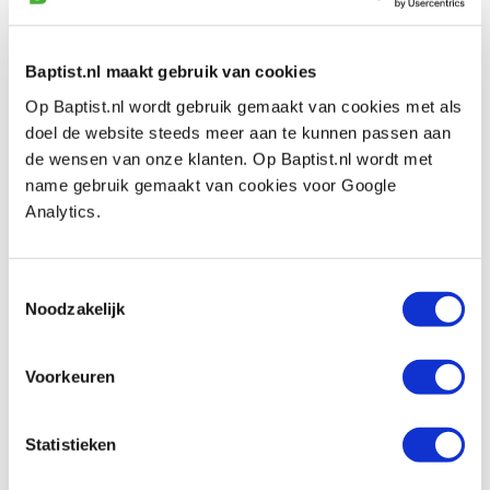
Artikelnummer: 31443
€ 16,10 incl. btw
€ 13,31 excl. btw
Baptist.nl maakt gebruik van cookies
Op voorraad
Op Baptist.nl wordt gebruik gemaakt van cookies met als
doel de website steeds meer aan te kunnen passen aan
Vergelijken
de wensen van onze klanten. Op Baptist.nl wordt met
name gebruik gemaakt van cookies voor Google
Narex hakbeitel 20 mm
Analytics.
Artikelnummer: 31444
€ 18,35 incl. btw
Toestemmingsselectie
€ 15,17 excl. btw
Noodzakelijk
Op voorraad
Vergelijken
Voorkeuren
Narex hakbeitel 26 mm
Statistieken
Artikelnummer: 31445