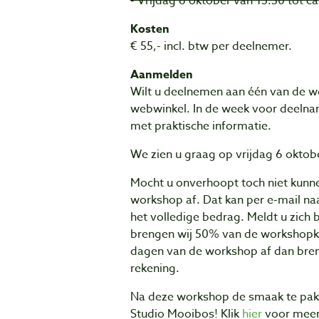
- Vrijdag 6 oktober van 13:30 tot ca
Kosten
€ 55,- incl. btw per deelnemer.
Aanmelden
Wilt u deelnemen aan één van de wo
webwinkel. In de week voor deelna
met praktische informatie.
We zien u graag op vrijdag 6 oktob
Mocht u onverhoopt toch niet kunne
workshop af. Dat kan per e-mail na
het volledige bedrag. Meldt u zich
brengen wij 50% van de workshopkos
dagen van de workshop af dan bre
rekening.
Na deze workshop de smaak te pakk
Studio Mooibos! Klik
hier
voor meer