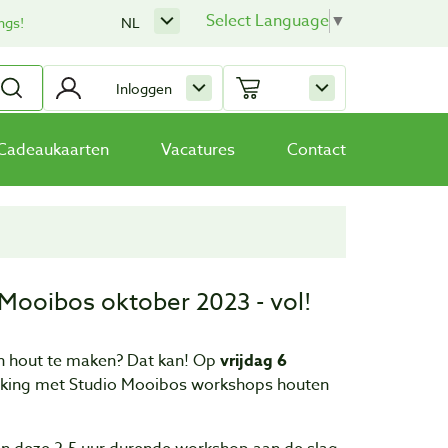
Select Language
▼
ngs!
NL
Inloggen
Cadeaukaarten
Vacatures
Contact
ooibos oktober 2023 - vol!
an hout te maken? Dat kan! Op
vrijdag 6
rking met Studio Mooibos workshops houten