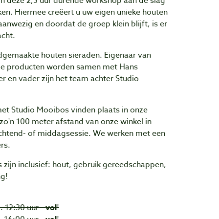
n deze 2,5 uur durende workshop aan de slag
en. Hiermee creëert u uw eigen unieke houten
aanwezig en doordat de groep klein blijft, is er
acht.
dgemaakte houten sieraden. Eigenaar van
alle producten worden samen met Hans
 en vader zijn het team achter Studio
t Studio Mooibos vinden plaats in onze
zo'n 100 meter afstand van onze winkel in
ochtend- of middagsessie. We werken met een
rs.
zijn inclusief: hout, gebruik gereedschappen,
ng!
. 12:30 uur -
vol
!