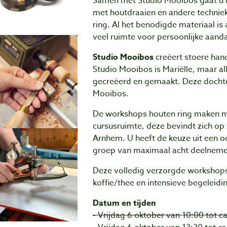
Samen met Studio Mooibos gaat u i
met houtdraaien en andere techniek
ring. Al het benodigde materiaal is 
veel ruimte voor persoonlijke aand
Studio Mooibos
creëert stoere han
Studio Mooibos is Mariëlle, maar 
gecreëerd en gemaakt. Deze dochter
Mooibos.
De workshops houten ring maken me
cursusruimte, deze bevindt zich op 
Arnhem. U heeft de keuze uit een 
groep van maximaal acht deelneme
Deze volledig verzorgde workshops 
koffie/thee en intensieve begeleidi
Datum en tijden
- Vrijdag 6 oktober van 10:00 tot ca