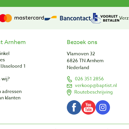
Verz
st Arnhem
Bezoek ons
inkel
Vlamoven 32
res
6826 TN Arnhem
IJsseloord 1
Nederland
 wij?
026 351 2856
a
verkoop@baptist.nl
n adressen
Routebeschrijving
n klanten