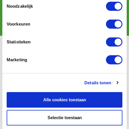
Noodzakelijk
Aanmelden
Voorkeuren
Statistieken
Klantenservice
Bestellen & levering
Marketing
Betaling
Retourneren
Garantie
Details tonen
Contact
Baptist Arnhem
Alle cookies toestaan
Onze winkel
Selectie toestaan
Vacatures
Ontdek IJsseloord 1