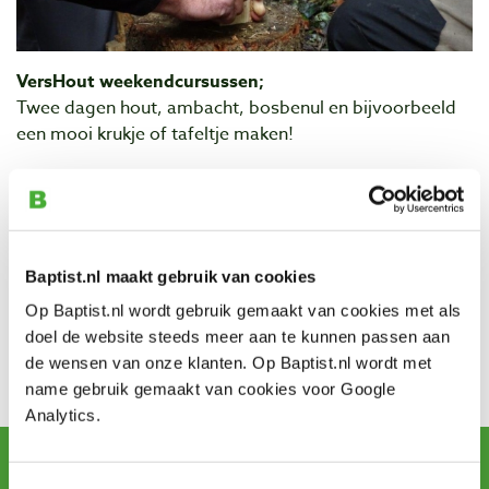
VersHout weekendcursussen;
Twee dagen hout, ambacht, bosbenul en bijvoorbeeld
een mooi krukje of tafeltje maken!
Data:
25 en 26 juni
Aanvang:
zaterdag 10:00 uur tot zondag 17:30 uur.
Locatie:
Midgaard, Stopsdijk 2 te Almen.
Baptist.nl maakt gebruik van cookies
Investering:
€ 155,- inclusief lunch.
Op Baptist.nl wordt gebruik gemaakt van cookies met als
doel de website steeds meer aan te kunnen passen aan
Contact
de wensen van onze klanten. Op Baptist.nl wordt met
Telefoon: 06-40885056
name gebruik gemaakt van cookies voor Google
Website VersHout
Analytics.
Schrijf u in voor de maandelijkse nieuwsbrief
en ontvang aanbiedingen, nieuwe producten en tips.
Toestemmingsselectie