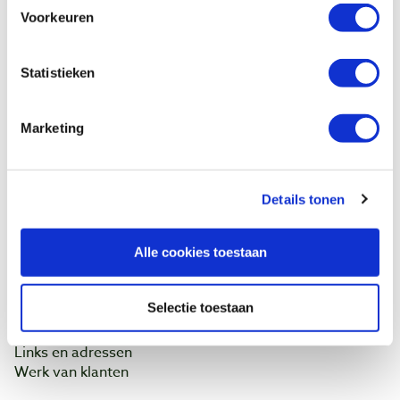
Voorkeuren
Klantenservice
Bestellen & levering
Statistieken
Betaling
Retourneren
Garantie
Marketing
Contact
Baptist Arnhem
Details tonen
Onze winkel
Vacatures
Alle cookies toestaan
Ontdek IJsseloord 1
NOEST
Selectie toestaan
Wie zijn wij?
Agenda
Links en adressen
Werk van klanten