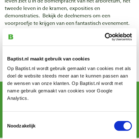
leven ziet u in de bomenpracht van het arboretum, het
tweede leven in de kramen, exposities en
demonstraties. Bekijk de deelnemers om een
voorproefje te krijgen van een fantastisch evenement.
Contact
Adres: Velperengh 13
Postcode: 3941 BZ
Plaats: Doorn
Baptist.nl maakt gebruik van cookies
Op Baptist.nl wordt gebruik gemaakt van cookies met als
Bezoek de website
doel de website steeds meer aan te kunnen passen aan
de wensen van onze klanten. Op Baptist.nl wordt met
Schrijf u in voor de maandelijkse nieuwsbrief
name gebruik gemaakt van cookies voor Google
en ontvang aanbiedingen, nieuwe producten en tips.
Analytics.
Toestemmingsselectie
Aanmelden
Noodzakelijk