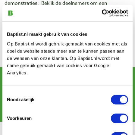
demonstraties. Bekijk de deelnemers om een
voorproefje te krijgen van een fantastisch evenement.
Kontakt
Adresse: Velperengh 13
Baptist.nl maakt gebruik van cookies
PLZ: 3941 BZ
Ort: Doorn
Op Baptist.nl wordt gebruik gemaakt van cookies met als
doel de website steeds meer aan te kunnen passen aan
Bezoek de website
de wensen van onze klanten. Op Baptist.nl wordt met
name gebruik gemaakt van cookies voor Google
Analytics.
Newsletter abonnieren
und erhalten Sie Angebote, neue Produkte und Tipps.
Toestemmingsselectie
Noodzakelijk
Abonnieren
Voorkeuren