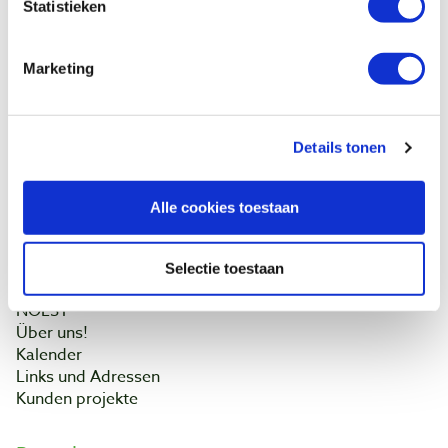
Kundendienst
Statistieken
Versandkosten
Zahlung
Marketing
Widerrufsbelehrung
Kontakt
Datenschutzerklärung
Kundeninformation
Details tonen
Batteriegesetz
Alle cookies toestaan
Baptist Arnheim
Unser Geschäft
Selectie toestaan
Ontdek IJsseloord 1
NOEST
Über uns!
Kalender
Links und Adressen
Kunden projekte