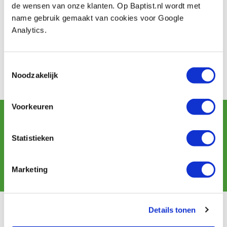
de wensen van onze klanten. Op Baptist.nl wordt met
Contact
name gebruik gemaakt van cookies voor Google
Telefoon: 010-2855555
Analytics.
Adres: Erasmuspad 10
Postcode: 3052 KP
Plaats: Rotterdam
Toestemmingsselectie
Noodzakelijk
Bezoek de website!
Voorkeuren
Schrijf u in voor de maandelijkse nieuwsbrief
en ontvang aanbiedingen, nieuwe producten en tips.
Statistieken
Aanmelden
Marketing
Details tonen
Klantenservice