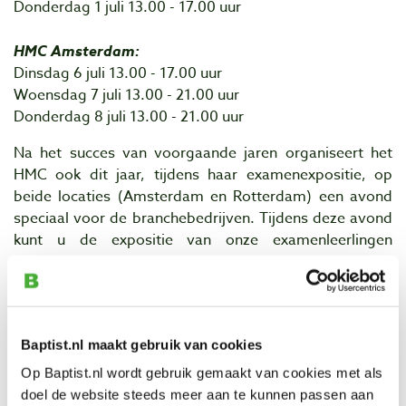
Donderdag 1 juli 13.00 - 17.00 uur
HMC Amsterdam:
Dinsdag 6 juli 13.00 - 17.00 uur
Woensdag 7 juli 13.00 - 21.00 uur
Donderdag 8 juli 13.00 - 21.00 uur
Na het succes van voorgaande jaren organiseert het
HMC ook dit jaar, tijdens haar examenexpositie, op
beide locaties (Amsterdam en Rotterdam) een avond
speciaal voor de branchebedrijven. Tijdens deze avond
kunt u de expositie van onze examenleerlingen
bewonderen, de laatste trends en nieuwste producten
van leveranciers opdoen, talentvol personeel zoeken en
netwerken met collega-bedrijven.
Baptist.nl maakt gebruik van cookies
Baptist voor Houtbewerkers is ook aanwezig op
dinsdag 29 juni vanaf 17.00 uur in Rotterdam en op
Op Baptist.nl wordt gebruik gemaakt van cookies met als
dinsdag 6 juli vanaf 17.00 uur in Amsterdam.
doel de website steeds meer aan te kunnen passen aan