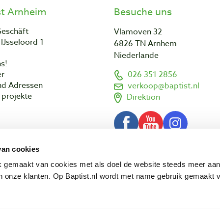
st Arnheim
Besuche uns
Geschäft
Vlamoven 32
IJsseloord 1
6826 TN Arnhem
Niederlande
s!
er
026 351 2856
nd Adressen
verkoop@baptist.nl
projekte
Direktion
van cookies
AGB
Impressum
Datenschut
© 2003 - 2026 Baptist Arnhem BV
ik gemaakt van cookies met als doel de website steeds meer aa
 onze klanten. Op Baptist.nl wordt met name gebruik gemaakt 