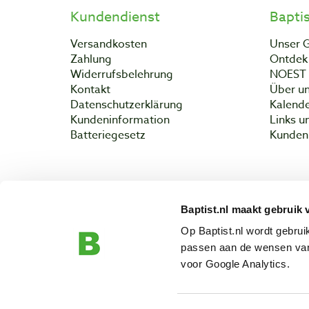
Kundendienst
Bapti
Versandkosten
Unser 
Zahlung
Ontdek 
Widerrufsbelehrung
NOEST
Kontakt
Über un
Datenschutzerklärung
Kalend
Kundeninformation
Links u
Batteriegesetz
Kunden 
Baptist.nl maakt gebruik 
Copyright 
Op Baptist.nl wordt gebru
passen aan de wensen van
voor Google Analytics.