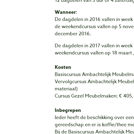
12 dagdelen van 3 uur of 4 zaterda
Wanneer:
De dagdelen in 2016 vallen in week
de weekendcursus vallen op 5 nov
december 2016.
De dagdelen in 2017 vallen in week
weekendcursus vallen op 18 maart , 
Kosten
Basiscursus Ambachtelijk Meubelmak
Vervolgcursus Ambachtelijk Meubelm
materiaal)
Cursus Gezel Meubelmaken: € 405,- 
Inbegrepen
Ieder heeft de beschikking over ee
gereedschap en er is koffie/thee me
Bij de Basiscursus Ambachtelijk Meu