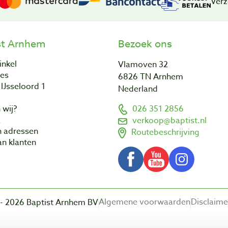
Verz
st Arnhem
Bezoek ons
inkel
Vlamoven 32
res
6826 TN Arnhem
IJsseloord 1
Nederland
 wij?
026 351 2856
a
verkoop@baptist.nl
n adressen
Routebeschrijving
n klanten
Algemene voorwaarden
Disclaime
- 2026 Baptist Arnhem BV