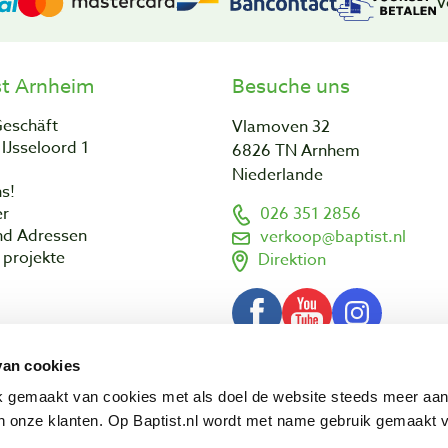
V
st Arnheim
Besuche uns
Geschäft
Vlamoven 32
IJsseloord 1
6826 TN Arnhem
Niederlande
s!
er
026 351 2856
nd Adressen
verkoop@baptist.nl
projekte
Direktion
van cookies
AGB
Impressum
Datenschut
© 2003 - 2026 Baptist Arnhem BV
ik gemaakt van cookies met als doel de website steeds meer aa
 onze klanten. Op Baptist.nl wordt met name gebruik gemaakt 