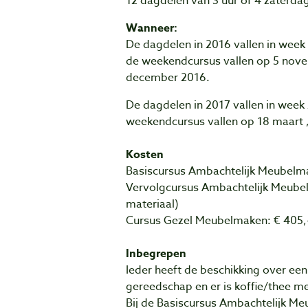
12 dagdelen van 3 uur of 4 zaterda
Wanneer:
De dagdelen in 2016 vallen in week
de weekendcursus vallen op 5 nov
december 2016.
De dagdelen in 2017 vallen in week
weekendcursus vallen op 18 maart , 
Kosten
Basiscursus Ambachtelijk Meubelmak
Vervolgcursus Ambachtelijk Meubelm
materiaal)
Cursus Gezel Meubelmaken: € 405,- 
Inbegrepen
Ieder heeft de beschikking over ee
gereedschap en er is koffie/thee me
Bij de Basiscursus Ambachtelijk Meu