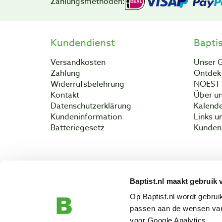
Zahlungsmethoden:
Kundendienst
Bapti
Versandkosten
Unser 
Zahlung
Ontdek 
Widerrufsbelehrung
NOEST
Kontakt
Über un
Datenschutzerklärung
Kalend
Kundeninformation
Links u
Batteriegesetz
Kunden 
Baptist.nl maakt gebruik 
Copyright 
Op Baptist.nl wordt gebru
passen aan de wensen van
voor Google Analytics.