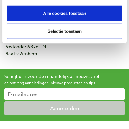
Social media
Als eerste op de hoogte zijn van dit soort toffe acties?
Alle cookies toestaan
Volg ons dan vooral op
Facebook
en
Instagram
.
Contact
Selectie toestaan
Telefoon: 026-3512856
Adres: Vlamoven 32
Postcode: 6826 TN
Plaats: Arnhem
Schrijf u in voor de maandelijkse nieuwsbrief
en ontvang aanbiedingen, nieuwe producten en tips.
Aanmelden