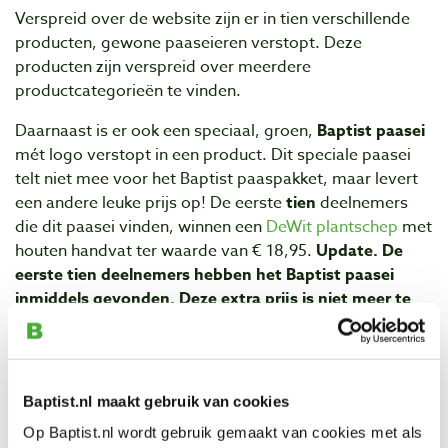
Verspreid over de website zijn er in tien verschillende
producten, gewone paaseieren verstopt. Deze
producten zijn verspreid over meerdere
productcategorieën te vinden.
Daarnaast is er ook een speciaal, groen,
Baptist
paasei
mét logo verstopt in een product. Dit speciale paasei
telt niet mee voor het Baptist paaspakket, maar levert
een andere leuke prijs op! De eerste
tien
deelnemers
die dit paasei vinden, winnen een
DeWit plantschep
met
houten handvat ter waarde van € 18,95.
Update. De
eerste tien deelnemers hebben het Baptist paasei
inmiddels gevonden. Deze extra prijs is niet meer te
winnen!
Let op!
- Eén inzending per adres, dus één deelname per
Baptist.nl maakt gebruik van cookies
huishouden.
- Baptist medewerkers (inclusief vrienden en familie)
Op Baptist.nl wordt gebruik gemaakt van cookies met als