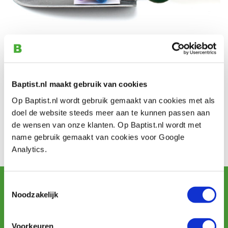
Baptist.nl maakt gebruik van cookies
Kontakt
Op Baptist.nl wordt gebruik gemaakt van cookies met als
Telefon: 026-3512856
doel de website steeds meer aan te kunnen passen aan
Adresse: Vlamoven 32
de wensen van onze klanten. Op Baptist.nl wordt met
PLZ: 6826 TN
name gebruik gemaakt van cookies voor Google
Ort: Arnhem
Analytics.
Newsletter abonnieren
Toestemmingsselectie
und erhalten Sie Angebote, neue Produkte und Tipps.
Noodzakelijk
Voorkeuren