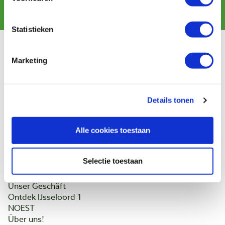
Abonnieren
Statistieken
Kundendienst
Marketing
Versandkosten
Zahlung
Widerrufsbelehrung
Details tonen
Kontakt
Datenschutzerklärung
Kundeninformation
Alle cookies toestaan
Batteriegesetz
Selectie toestaan
Baptist Arnheim
Unser Geschäft
Ontdek IJsseloord 1
NOEST
Über uns!