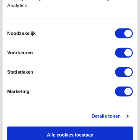
Analytics.
Mafell accu slagmoersleutel SR 800-18
Pure in MAX3 (zonder accu) - tijdelijk met
gratis accu
Toestemmingsselectie
Artikelnummer: 35160
Noodzakelijk
€ 482,79 incl. btw
€ 399,00 excl. btw
Voorkeuren
Op voorraad
Vergelijken
Statistieken
Mafell accu decoupeerzaag PS 2-18 in
Marketing
MAX3 (zonder accu) - tijdelijk met gratis
accu
Artikelnummer: 33504
Details tonen
€ 724,79 incl. btw
€ 599,00 excl. btw
Alle cookies toestaan
Op voorraad