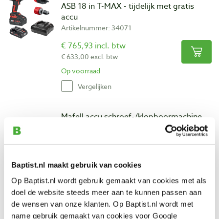
ASB 18 in T-MAX - tijdelijk met gratis
accu
Artikelnummer: 34071
€ 765,93 incl. btw
€ 633,00 excl. btw
Op voorraad
Vergelijken
Mafell accu schroef-/klopboormachine
ASB 18 in T-Max (zonder accu) - tijdelijk
met gratis accu
Artikelnummer: 34072
Baptist.nl maakt gebruik van cookies
€ 529,98 incl. btw
€ 438,00 excl. btw
Op Baptist.nl wordt gebruik gemaakt van cookies met als
Alleen op bestelling leverbaar
doel de website steeds meer aan te kunnen passen aan
de wensen van onze klanten. Op Baptist.nl wordt met
Vergelijken
name gebruik gemaakt van cookies voor Google