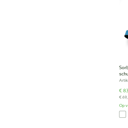
Sor
sch
Arti
€ 83
€ 69
Op v