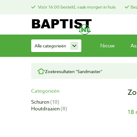
Vóór 16:00 besteld, vaak morgen in huis
Bez
Nieuw
Aa
Alle categorieën
Zoekresultaten “Sandmaster”
Zo
Categorieën
Schuren
10
Houtdraaien
8
18 