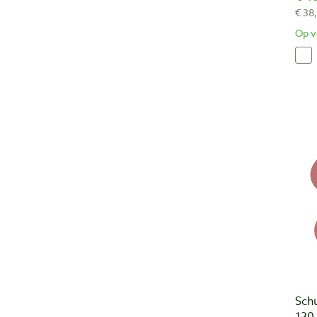
€ 38
Op v
Sch