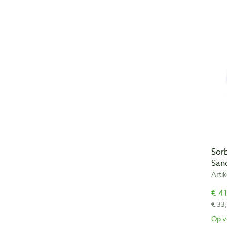
Sor
San
Arti
€ 41
€ 33
Op v