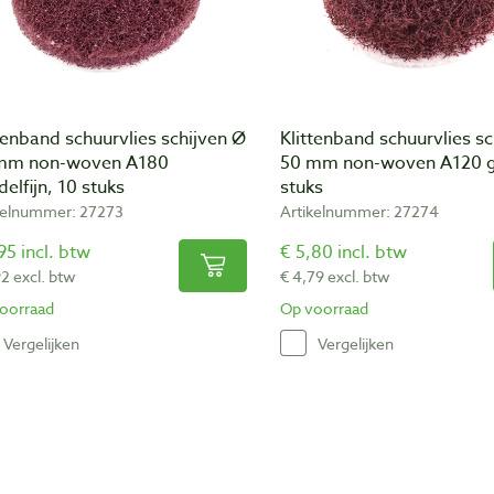
tenband schuurvlies schijven Ø
Klittenband schuurvlies s
mm non-woven A180
50 mm non-woven A120 g
elfijn, 10 stuks
stuks
kelnummer: 27273
Artikelnummer: 27274
95 incl. btw
€ 5,80 incl. btw
92 excl. btw
€ 4,79 excl. btw
oorraad
Op voorraad
Vergelijken
Vergelijken