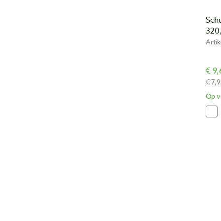
Sch
320,
Arti
€ 9,
€ 7,9
Op v