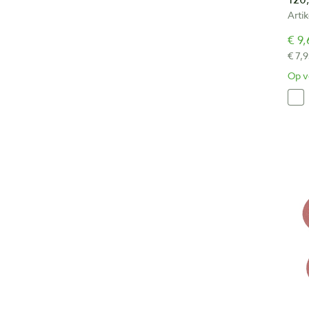
120,
Arti
€ 9,
€ 7,9
Op v