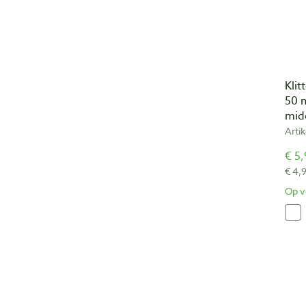
Klit
50 
midd
Arti
€ 5,
€ 4,
Op v