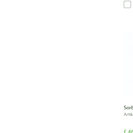
Sor
Arti
€ 46