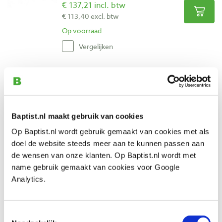
€ 137,21 incl. btw
€ 113,40 excl. btw
Op voorraad
Vergelijken
Mafell bladverbreding voor Erika 85
Artikelnummer: 29601
€ 325,61 incl. btw
Baptist.nl maakt gebruik van cookies
€ 269,10 excl. btw
Op voorraad
Op Baptist.nl wordt gebruik gemaakt van cookies met als
doel de website steeds meer aan te kunnen passen aan
Vergelijken
de wensen van onze klanten. Op Baptist.nl wordt met
name gebruik gemaakt van cookies voor Google
Mafell afkort roltafel voor Erika 70EC en
Analytics.
85EC met accessoirepakket
Artikelnummer: 33968
Toestemmingsselectie
€ 1356,57 incl. btw