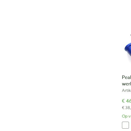
Pea
wer
Arti
€ 46
€ 38
Op v