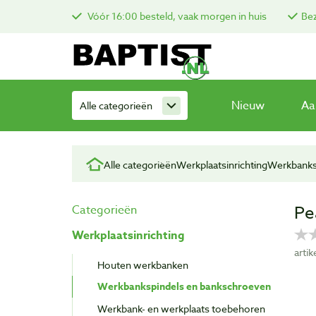
Vóór 16:00 besteld, vaak morgen in huis
Bez
Nieuw
Aa
Alle categorieën
Alle categorieën
Werkplaatsinrichting
Werkbanks
Pe
Categorieën
Werkplaatsinrichting
arti
Houten werkbanken
Werkbankspindels en bankschroeven
Werkbank- en werkplaats toebehoren