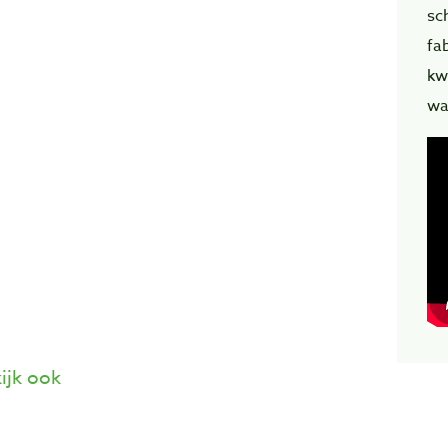
sc
fa
kw
wa
ijk ook