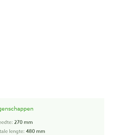
genschappen
eedte:
270 mm
tale lengte:
480 mm