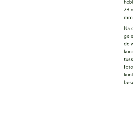
heb
28 
mm 
Na 
gele
de 
kun
tus
fot
kunt
bes