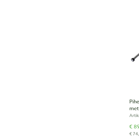
Pih
met
Arti
€ 89
€ 74