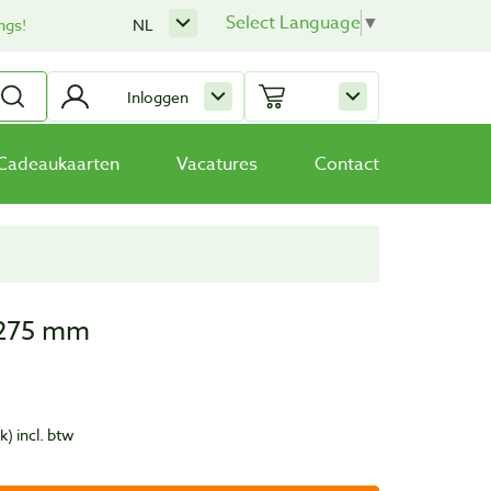
Select Language
▼
ngs!
NL
Inloggen
Cadeaukaarten
Vacatures
Contact
 275 mm
uk)
incl. btw