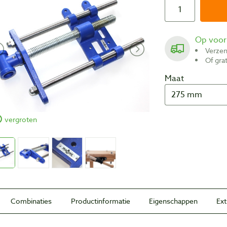
Op voo
Verze
Of gr
Maat
vergroten
Combinaties
Productinformatie
Eigenschappen
Ext