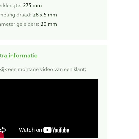
rklengte:
275 mm
meting draad:
28 x 5 mm
ameter geleiders:
20 mm
tra informatie
kijk een montage video van een klant: