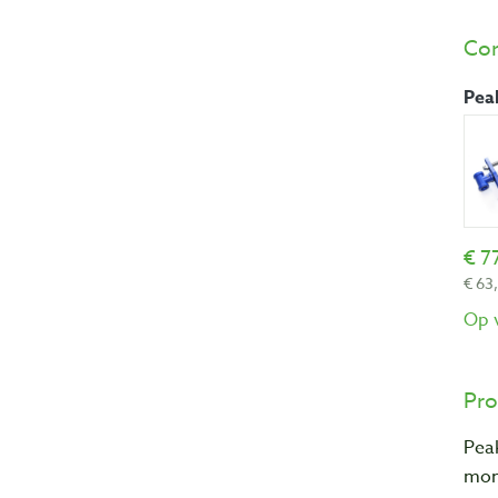
Com
Pea
77
63,
Op 
Pro
Peak
mon