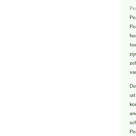
Pe
Pe
Pe
ho
to
zi
ze
va
De
ui
ko
an
sc
Pe