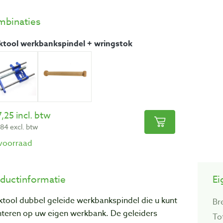
binaties
ktool werkbankspindel + wringstok
,25 incl. btw
84 excl. btw
voorraad
ductinformatie
Ei
tool dubbel geleide werkbankspindel die u kunt
Br
teren op uw eigen werkbank. De geleiders
To