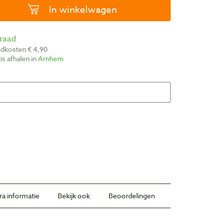
In winkelwagen
rraad
ndkosten € 4,90
atis afhalen in
Arnhem
ra informatie
Bekijk ook
Beoordelingen