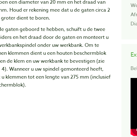
ben een diameter van 20 mm en het draad van
We
mm. Houd er rekening mee dat u de gaten circa 2
Af
groter dient te boren.
Di
de gaten geboord te hebben, schuift u de twee
iders en het draad door de gaten en monteert u
werkbankspindel onder uw werkbank. Om te
nen klemmen dient u een houten beschermblok
Ex
sen de klem en uw werkbank te bevestigen (zie
Be
o 4). Wanneer u uw spindel gemonteerd heeft,
 u klemmen tot een lengte van 275 mm (inclusief
chermblok).