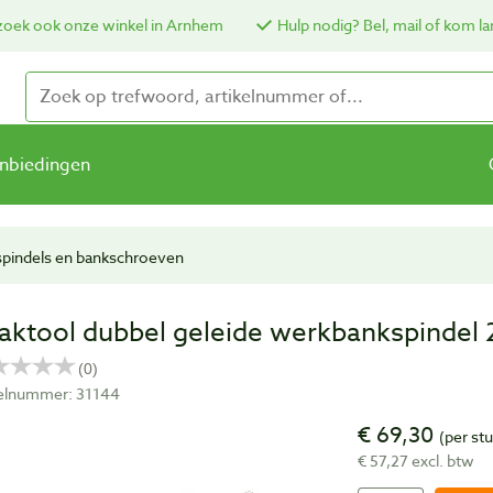
oek ook onze winkel in Arnhem
Hulp nodig? Bel, mail of kom la
nbiedingen
pindels en bankschroeven
aktool dubbel geleide werkbankspindel
kelnummer: 31144
€ 69,30
(per st
€ 57,27 excl. btw