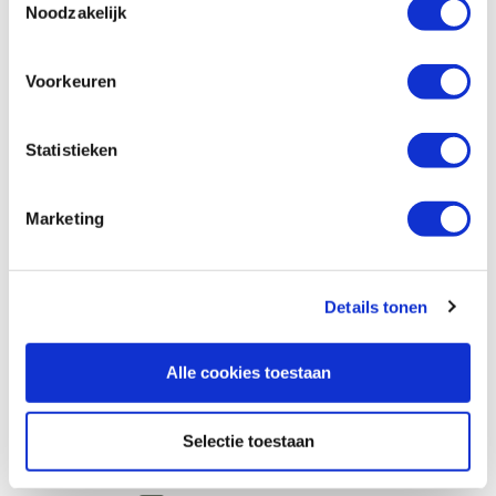
Noodzakelijk
Voorkeuren
Statistieken
Marketing
Bekijk ook
Details tonen
Bessey werkbank adapter TW16AW19
Alle cookies toestaan
Artikelnummer: 5392122
€ 18,80 incl. btw
€ 15,54 excl. btw
Selectie toestaan
Op voorraad