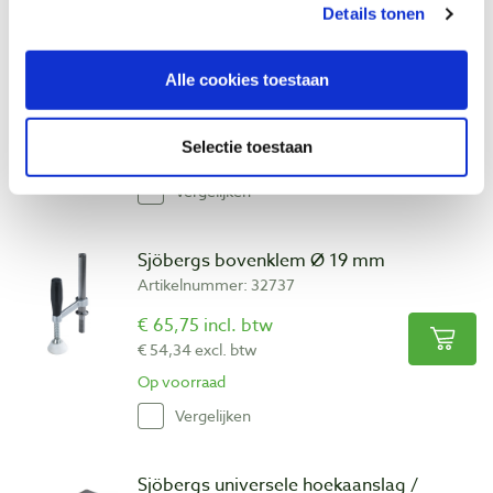
Sjöbergs fiber bankhaken Ø 19 mm, 4
Details tonen
stuks
Artikelnummer: 32733
Alle cookies toestaan
€ 36,35 incl. btw
€ 30,04 excl. btw
Selectie toestaan
Op voorraad
Vergelijken
Sjöbergs bovenklem Ø 19 mm
Artikelnummer: 32737
€ 65,75 incl. btw
€ 54,34 excl. btw
Op voorraad
Vergelijken
Sjöbergs universele hoekaanslag /