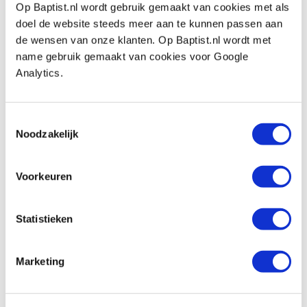
Sjöbergs houten werkbank Nordic 1450
Op Baptist.nl wordt gebruik gemaakt van cookies met als
Artikelnummer: 32720
doel de website steeds meer aan te kunnen passen aan
de wensen van onze klanten. Op Baptist.nl wordt met
€ 428,00 incl. btw
name gebruik gemaakt van cookies voor Google
€ 353,72 excl. btw
Analytics.
Niet op voorraad, mail ons voor de levertijd
Vergelijken
Toestemmingsselectie
Noodzakelijk
Sjöbergs beschermkurken voor Scandi,
Smart Vise, Nordic, Hobby, School en
Multi Function werkbankklem
Voorkeuren
Artikelnummer: 32740
€ 16,15 incl. btw
Statistieken
€ 13,35 excl. btw
Op voorraad
Marketing
Vergelijken