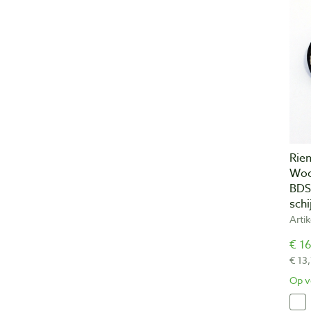
Rie
Woo
BDS
sch
Arti
€ 16
€ 13
Op v