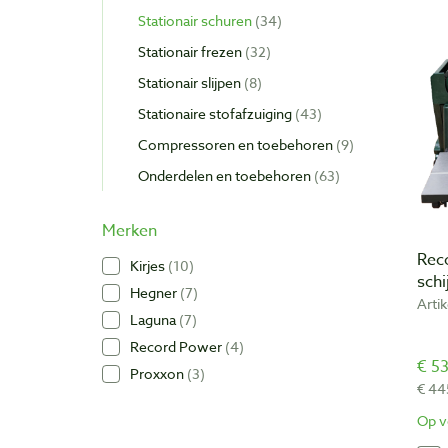
Stationair schuren
34
Stationair frezen
32
Stationair slijpen
8
Stationaire stofafzuiging
43
Compressoren en toebehoren
9
Onderdelen en toebehoren
63
Merken
Rec
Kirjes
10
sch
Hegner
7
Arti
Laguna
7
Record Power
4
€ 53
Proxxon
3
€ 44
Op v