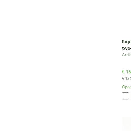
Kirj
twe
Arti
€ 16
€ 13
Op v