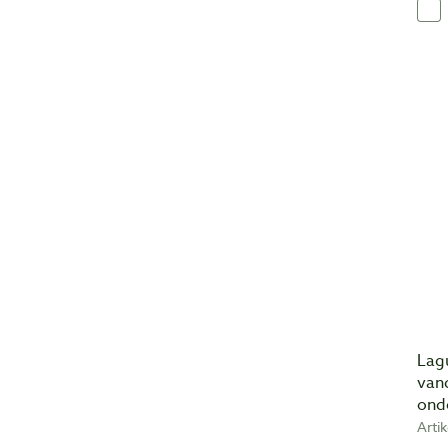
Lag
van
ond
Arti