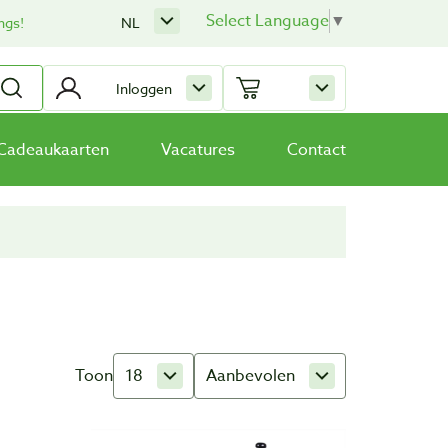
Select Language
▼
ngs!
NL
Inloggen
Cadeaukaarten
Vacatures
Contact
Toon
18
Aanbevolen