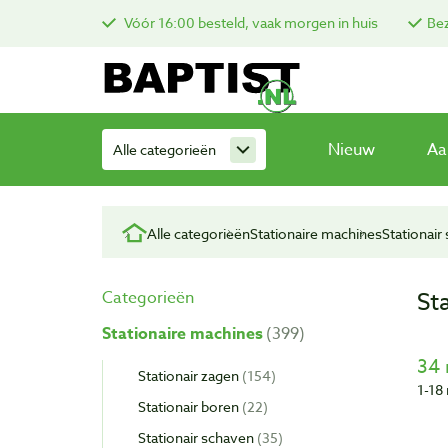
Vóór 16:00 besteld, vaak morgen in huis
Bez
Nieuw
Aa
Alle categorieën
Alle categorieën
Stationaire machines
Stationair
St
Categorieën
Stationaire machines
399
34 
Stationair zagen
154
1-18 
Stationair boren
22
Stationair schaven
35