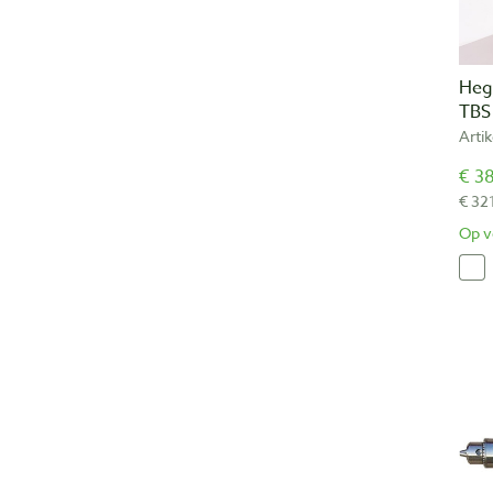
Heg
TBS
Arti
€ 38
€ 32
Op v