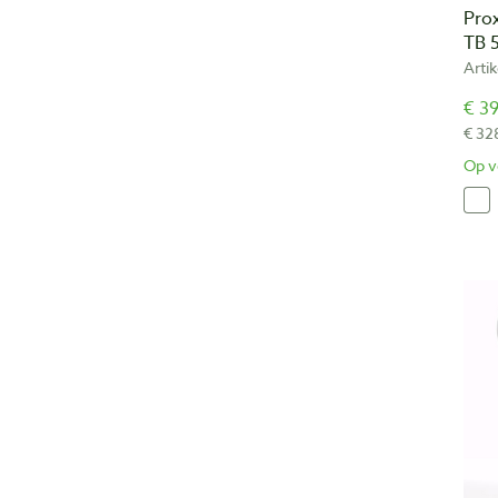
Pro
TB 
Arti
€ 39
€ 32
Op v