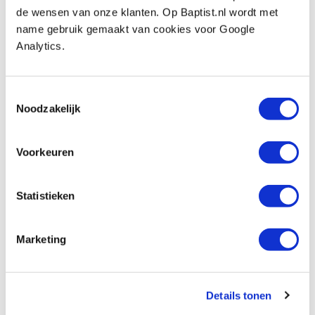
Op voorraad
de wensen van onze klanten. Op Baptist.nl wordt met
Vergelijken
name gebruik gemaakt van cookies voor Google
Analytics.
Contimac blaaspistool met silencer
Artikelnummer: 1065633
Toestemmingsselectie
Noodzakelijk
€ 24,15 incl. btw
€ 19,96 excl. btw
Op voorraad
Voorkeuren
Vergelijken
Statistieken
Contimac spiraalslang polyamide 5
meter
Marketing
Artikelnummer: 972452
€ 29,25 incl. btw
€ 24,17 excl. btw
Details tonen
Op voorraad