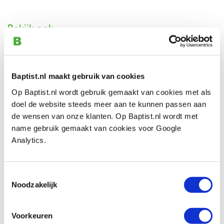
Bekijk ook
Verloophuls 32 > 15 mm voor CBN wiel
Artikelnummer: 32874
Baptist.nl maakt gebruik van cookies
€ 19,85 incl. btw
Op Baptist.nl wordt gebruik gemaakt van cookies met als
€ 16,40 excl. btw
doel de website steeds meer aan te kunnen passen aan
de wensen van onze klanten. Op Baptist.nl wordt met
Op voorraad
name gebruik gemaakt van cookies voor Google
Vergelijken
Analytics.
Verloophuls 32 > 20 mm voor CBN wiel
Toestemmingsselectie
Artikelnummer: 32876
Noodzakelijk
€ 19,85 incl. btw
€ 16,40 excl. btw
Voorkeuren
Op voorraad