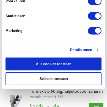
Voorkeuren
€ 46,40 incl. btw
€ 38,35 excl. btw
Statistieken
Op voorraad
Vergelijken
Marketing
Tormek KJ-140 lange meshouder
Artikelnummer: 11573
Details tonen
€ 58,80 incl. btw
€ 48,60 excl. btw
Alle cookies toestaan
Op voorraad
Vergelijken
Selectie toestaan
Tormek SC-60 slijphulpstuk voor scharen
Artikelnummer: 11585
€ 63,45 incl. btw