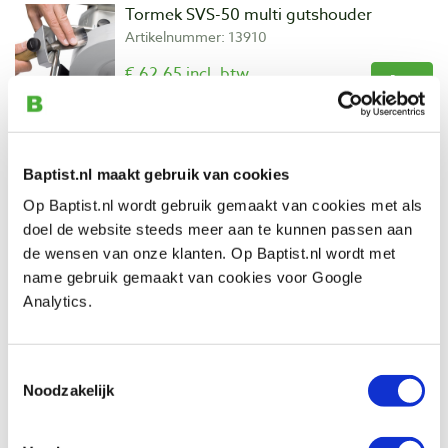
Tormek SVS-50 multi gutshouder
Artikelnummer: 13910
€ 62,65 incl. btw
€ 51,78 excl. btw
Op voorraad
Vergelijken
Baptist.nl maakt gebruik van cookies
Op Baptist.nl wordt gebruik gemaakt van cookies met als
Tormek AX-40 bijlhulpstuk
doel de website steeds meer aan te kunnen passen aan
Artikelnummer: 31068
de wensen van onze klanten. Op Baptist.nl wordt met
€ 42,00 incl. btw
name gebruik gemaakt van cookies voor Google
€ 34,71 excl. btw
Analytics.
Op voorraad
Vergelijken
Toestemmingsselectie
Noodzakelijk
Tormek KJ-45 meshouder
Artikelnummer: 11572