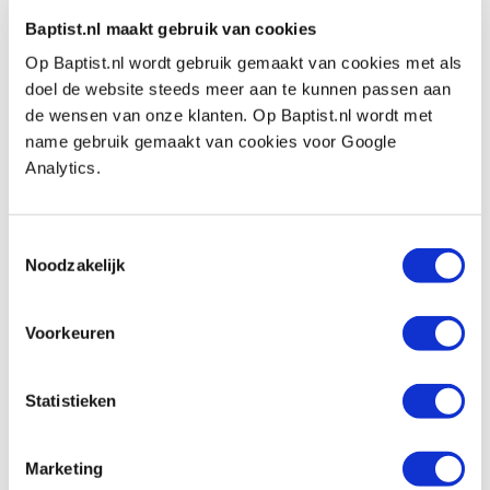
Baptist.nl maakt gebruik van cookies
Bekijk ook
Op Baptist.nl wordt gebruik gemaakt van cookies met als
doel de website steeds meer aan te kunnen passen aan
de wensen van onze klanten. Op Baptist.nl wordt met
Tormek T4 Original natslijpmachine
name gebruik gemaakt van cookies voor Google
Artikelnummer: 24982
Analytics.
€ 469,00 incl. btw
€ 387,60 excl. btw
Toestemmingsselectie
Op voorraad
Noodzakelijk
Vergelijken
Voorkeuren
Tormek SP-650 gradatiesteen
Artikelnummer: 11591
Statistieken
€ 28,50 incl. btw
€ 23,55 excl. btw
Marketing
Op voorraad