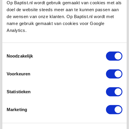
Op Baptist.nl wordt gebruik gemaakt van cookies met als
Veritas beitelslijphulpstuk MK II voor
doel de website steeds meer aan te kunnen passen aan
steek- of schaafbeitels
de wensen van onze klanten. Op Baptist.nl wordt met
Artikelnummer: 22470
name gebruik gemaakt van cookies voor Google
Analytics.
€ 73,85 incl. btw
€ 61,03 excl. btw
Op voorraad
Toestemmingsselectie
Vergelijken
Noodzakelijk
Veritas geleider en hoekinstelmal voor
Voorkeuren
het slijpen van steek- en schaafbeitels
Artikelnummer: 12460
Statistieken
€ 69,05 incl. btw
€ 57,07 excl. btw
Marketing
Niet op voorraad, mail ons voor de levertijd
Vergelijken