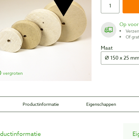
Op voo
Verze
Of gr
Maat
vergroten
Productinformatie
Eigenschappen
ductinformatie
Ei