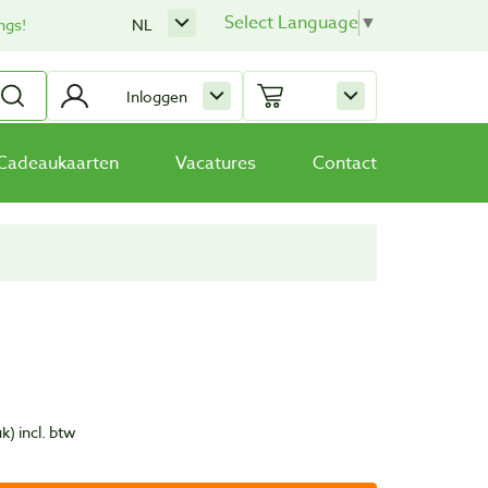
Select Language
▼
ngs!
NL
Inloggen
Cadeaukaarten
Vacatures
Contact
uk)
incl. btw