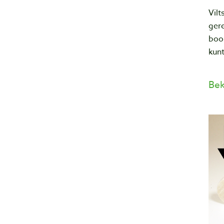
Vilt
ger
boo
kun
Bek