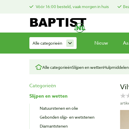
Vóór 16:00 besteld, vaak morgen in huis
Bez
Nieuw
Aa
Alle categorieën
Alle categorieën
Slijpen en wetten
Hulpmiddelen 
Vi
Categorieën
Slijpen en wetten
arti
Natuurstenen en olie
Gebonden slijp- en wetstenen
Diamantstenen