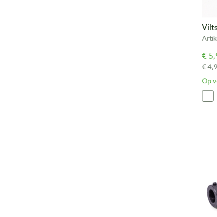
Vilt
Arti
€ 5,
€ 4,
Op v