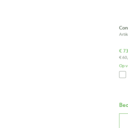
Coni
Arti
€ 73
€ 60
Op v
Beo