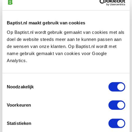
€ 42,80 incl. btw
€ 35,37 excl. btw
Op voorraad
Baptist.nl maakt gebruik van cookies
Vergelijken
Op Baptist.nl wordt gebruik gemaakt van cookies met als
doel de website steeds meer aan te kunnen passen aan
de wensen van onze klanten. Op Baptist.nl wordt met
Sorby ProEdge slijphulpstuk voor schuine
name gebruik gemaakt van cookies voor Google
beitels
Analytics.
Artikelnummer: 24913
€ 31,40 incl. btw
€ 25,95 excl. btw
Toestemmingsselectie
Noodzakelijk
Op voorraad
Vergelijken
Voorkeuren
Sorby ProEdge slijphulpstuk voor
houtdraaibeitels
Statistieken
Artikelnummer: 24915