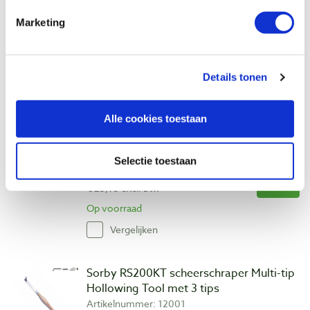
€ 54,20 incl. btw
Marketing
€ 44,79 excl. btw
Op voorraad
Vergelijken
Details tonen
Sorby ProEdge slijphulpstuk voor
Alle cookies toestaan
steekbeitels
Artikelnummer: 24916
Selectie toestaan
€ 31,40 incl. btw
€ 25,95 excl. btw
Op voorraad
Vergelijken
Sorby RS200KT scheerschraper Multi-tip
Hollowing Tool met 3 tips
Artikelnummer: 12001