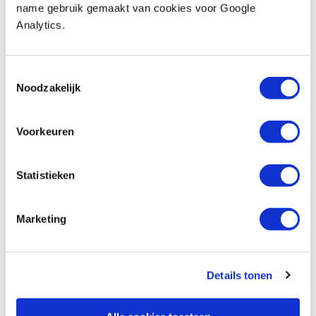
Op voorraad
name gebruik gemaakt van cookies voor Google
Vergelijken
Analytics.
Viltschijf 150 x 25 mm
Toestemmingsselectie
Artikelnummer: 6431666
Noodzakelijk
€ 34,00 incl. btw
€ 28,10 excl. btw
Voorkeuren
Op voorraad
Vergelijken
Statistieken
Polijstpasta wit 750 gram voorpolijsten
Marketing
Artikelnummer: 6431748
€ 12,55 incl. btw
€ 10,37 excl. btw
Details tonen
Op voorraad
Vergelijken