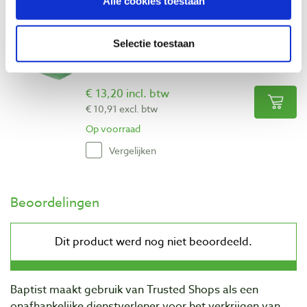
Alle cookies toestaan
Polijstpasta lichtgroen 860 gram
Selectie toestaan
hoogglans
Artikelnummer: 6431737
€ 13,20 incl. btw
€ 10,91 excl. btw
Op voorraad
Vergelijken
Beoordelingen
Baptist maakt gebruik van Trusted Shops als een
onafhankelijke dienstverlener voor het verkrijgen van