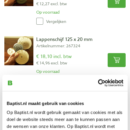
€ 12,27 excl. btw
Op voorraad
Vergelijken
Lappenschijf 125 x 20 mm
Artikelnummer: 267324
€ 18,10 incl. btw
€ 14,96 excl. btw
Op voorraad
Vergelijken
Lappenschijf 150 x 20 mm
Baptist.nl maakt gebruik van cookies
Artikelnummer: 267325
Op Baptist.nl wordt gebruik gemaakt van cookies met als
€ 25,25 incl. btw
doel de website steeds meer aan te kunnen passen aan
€ 20,87 excl. btw
de wensen van onze klanten. Op Baptist.nl wordt met